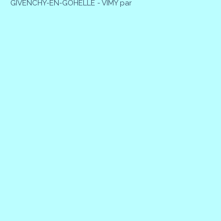
GIVENCHY-EN-GOHELLE - VIMY par
Patrick MAGNIER
28 Février 2026
BAINGHEN - BAINGHEN par Patrick
MAGNIER
27 Février 2026