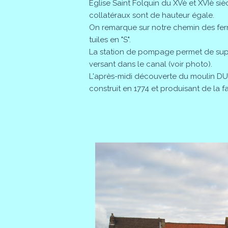
Eglise Saint Folquin du XVè et XVIè si
collatéraux sont de hauteur égale.
On remarque sur notre chemin des fer
tuiles en "S".
La station de pompage permet de sup
versant dans le canal (voir photo).
L'après-midi découverte du moulin DU 
construit en 1774 et produisant de la f