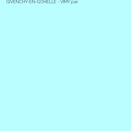
GIVENCHY-EN-GOHELLE - VIMY par
Patrick MAGNIER
28 Février 2026
BAINGHEN - BAINGHEN par Patrick
MAGNIER
27 Février 2026