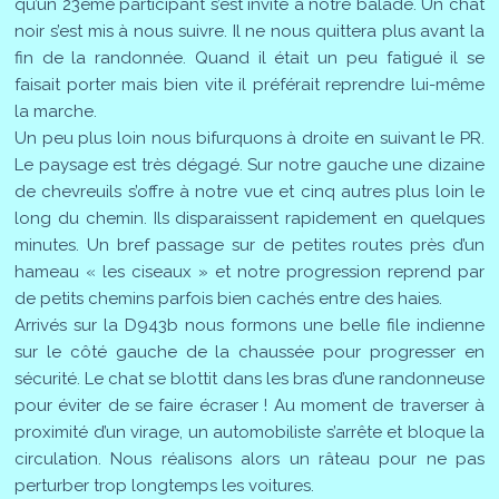
qu’un 23ème participant s’est invité à notre balade. Un chat
noir s’est mis à nous suivre. Il ne nous quittera plus avant la
fin de la randonnée. Quand il était un peu fatigué il se
faisait porter mais bien vite il préférait reprendre lui-même
la marche.
Un peu plus loin nous bifurquons à droite en suivant le PR.
Le paysage est très dégagé. Sur notre gauche une dizaine
de chevreuils s’offre à notre vue et cinq autres plus loin le
long du chemin. Ils disparaissent rapidement en quelques
minutes. Un bref passage sur de petites routes près d’un
hameau « les ciseaux » et notre progression reprend par
de petits chemins parfois bien cachés entre des haies.
Arrivés sur la D943b nous formons une belle file indienne
sur le côté gauche de la chaussée pour progresser en
sécurité. Le chat se blottit dans les bras d’une randonneuse
pour éviter de se faire écraser ! Au moment de traverser à
proximité d’un virage, un automobiliste s’arrête et bloque la
circulation. Nous réalisons alors un râteau pour ne pas
perturber trop longtemps les voitures.