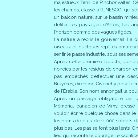
majestueux Terril de Pinchonvalles.
les champs, classé à l’UNESCO, qui s’ét
un balcon naturel sur le bassin minie
défiler les paysages d’Artois, les anc
l’horizon comme des vagues figées.
La nature a repris le gouvernail. Là 
oiseaux et quelques reptiles amateurs 
sentir le passé industriel sous ses se
Après cette première boucle, ponct
noircies par les résidus de charbon en
pas empêchés d’effectuer une desce
Bruyères, direction Givenchy pour le 
de l'Érable. Son nom annonçait la coule
Après un passage obligatoire par 
Mémorial canadien de Vimy, dressé 
vouloir écrire quelque chose dans le
les noms de plus de 11 000 soldats dispa
plus bas. Les pas se font plus lents. 
lieu qui raconte le courage, le sacrifi