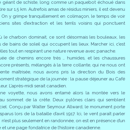
 Ce géant de schiste, long comme un paquebot échoué dans
ire sur 1,5 km. Autrefois amas de résidus miniers, il est devenu
r. On y grimpe tranquillement en colimaçon, le temps de voir
iens sites d’extraction et les terrils voisins qui ponctuent
où le charbon dominait, ce sont désormais les bouleaux, les
de bains de soleil qui occupent les lieux. Marcher ici, c’est
melles tout en respirant une nature revenue avec panache.
uée de chemins encore très … humides, et les chaussures
core présents, mélangés à la terre collante, qui ne nous ont
nte maîtrisée, nous avons pris la direction du Bois des
moment stratégique de la journée : la pause déjeuner au Café
ur. L’après-midi serait canadien.
une voyette, nous avons entamé alors la montée vers le
au sommet de la crête. Deux pylônes clairs qui semblent
 ciel. Conçu par Walter Seymour Allward, le monument porte
rus lors de la bataille d’avril 1917. Ici, le vent paraît parler
On n’est plus seulement en randonnée, on est en présence d’un
ce et une page fondatrice de l’histoire canadienne.