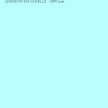
GIVENCHY-EN-GOHELLE - VIMY par
Patrick MAGNIER
28 Février 2026
BAINGHEN - BAINGHEN par Patrick
MAGNIER
27 Février 2026