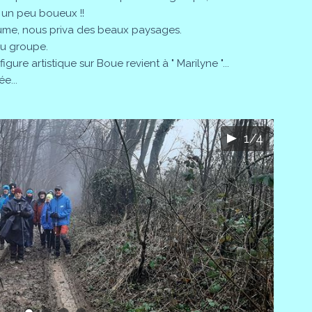
 un peu boueux !!
brume, nous priva des beaux paysages.
du groupe.
igure artistique sur Boue revient à " Marilyne "...
e...
1/4