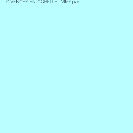
GIVENCHY-EN-GOHELLE - VIMY par
Patrick MAGNIER
28 Février 2026
BAINGHEN - BAINGHEN par Patrick
MAGNIER
27 Février 2026